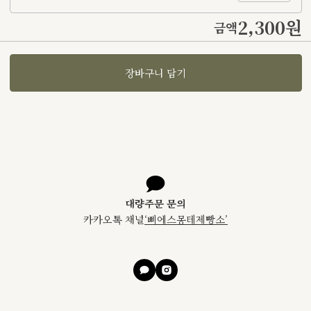
2,300원
금액
장바구니 담기
대량주문 문의
카카오톡 채널
‘
삐에스몽테제빵소
’