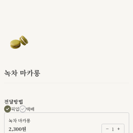
녹차 마카롱
전달방법
픽업
택배
녹차 마카롱
2,300원