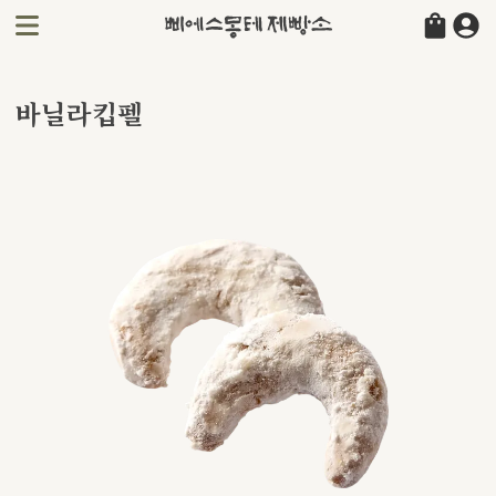
바닐라킵펠
바닐라킵펠