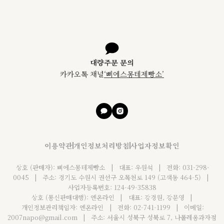
대량주문 문의
카카오톡 채널
‘
삐에스몽테제빵소
’
이용약관
개인정보처리방침
사업자정보확인
상호 (판매자): 삐에스몽테제빵소
|
대표: 우원석
|
전화: 031-298-
0045
|
주소: 경기도 수원시 권선구 오목천로 149 (고색동 464-5)
|
사업자등록번호: 124-49-35838
상호 (통신판매대행): 엔온라인
|
대표: 강경원, 강문영
|
개인정보관리책임자: 엔온라인
|
전화: 02-741-1199
|
이메일:
2007napo@gmail.com
|
주소: 서울시 성북구 성북로 7, 나폴레옹과자점