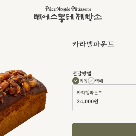
카라멜파운드
전달방법
픽업
택배
카라멜파운드
24,000원