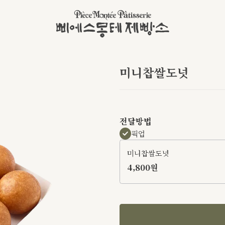
미니찹쌀도넛
전달방법
픽업
미니찹쌀도넛
4,800원