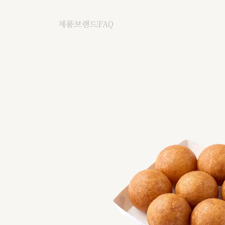
미니찹쌀도넛
제품
브랜드
FAQ