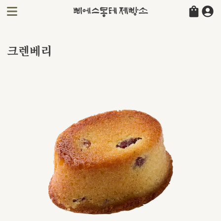
크렌베리
크렌베리