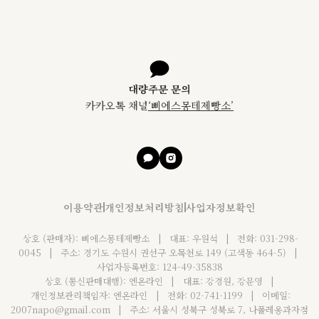
대량주문 문의
카카오톡 채널
‘
삐에스몽테제빵소
’
이용약관
개인정보처리방침
사업자정보확인
상호 (판매자): 삐에스몽테제빵소
|
대표: 우원석
|
전화: 031-298-
0045
|
주소: 경기도 수원시 권선구 오목천로 149 (고색동 464-5)
|
사업자등록번호: 124-49-35838
상호 (통신판매대행): 엔온라인
|
대표: 강경원, 강문영
|
개인정보관리책임자: 엔온라인
|
전화: 02-741-1199
|
이메일:
2007napo@gmail.com
|
주소: 서울시 성북구 성북로 7, 나폴레옹과자점